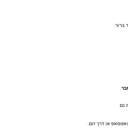
 ברור.
חבר
.
 גם
אטסאפ או דרך זום.