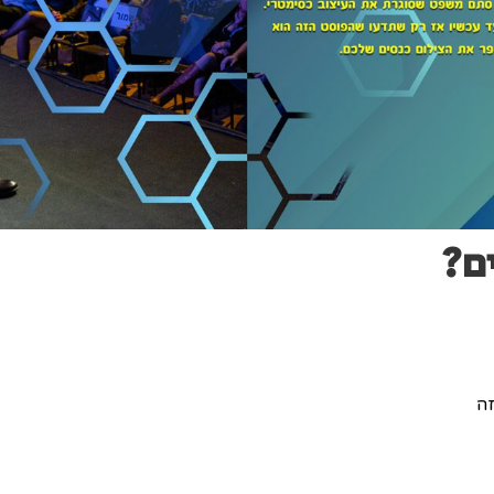
ם?
זה