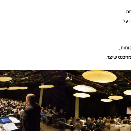
ה.
 על
וחות
,
מהכנס שיצר.